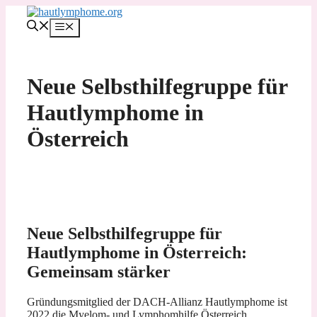
Zum
Inhalt
MENÜ
springen
Neue Selbsthilfegruppe für
Hautlymphome in
Österreich
Neue Selbsthilfegruppe für
Hautlymphome in Österreich:
Gemeinsam stärker
Gründungsmitglied der DACH-Allianz Hautlymphome ist
2022 die Myelom- und Lymphomhilfe Österreich